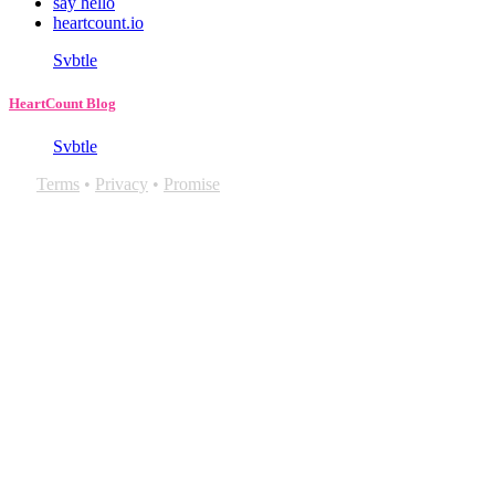
say hello
heartcount.io
Svbtle
HeartCount Blog
Svbtle
Terms
•
Privacy
•
Promise