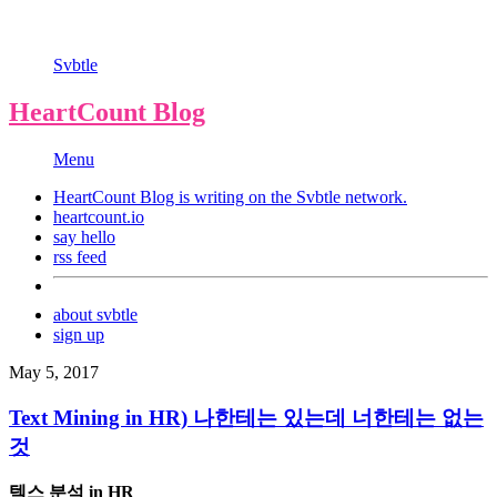
Svbtle
HeartCount Blog
Menu
HeartCount Blog is writing on the
Svbtle
network.
heartcount.io
say hello
rss feed
about svbtle
sign up
May 5, 2017
Text Mining in HR) 나한테는 있는데 너한테는 없는
것
텍스 분석 in HR